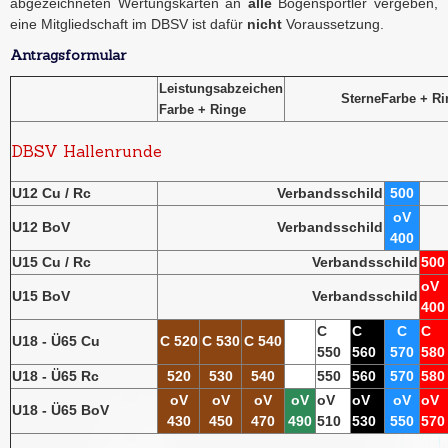
abgezeichneten Wertungskarten an
alle
Bogensportler vergeben,
eine Mitgliedschaft im DBSV ist dafür
nicht
Voraussetzung.
Antragsformular
Leistungsabzeichen
Sterne
Farbe + Ri
Farbe + Ringe
DBSV Hallenrunde
U12 Cu / Rc
Verbandsschild
500
oV
U12 BoV
Verbandsschild
400
U15 Cu / Rc
Verbandsschild
500
oV
U15 BoV
Verbandsschild
400
C
C
C
C
U18 - Ü65 Cu
C 520
C 530
C 540
550
560
570
580
U18 - Ü65 Rc
520
530
540
550
560
570
580
oV
oV
oV
oV
oV
oV
oV
oV
U18 - Ü65 BoV
430
450
470
490
510
530
550
570