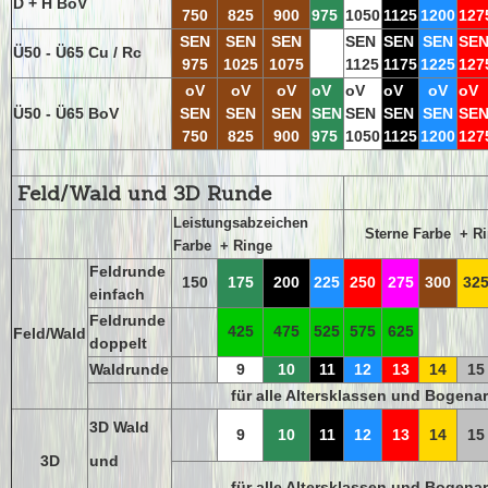
D + H BoV
750
825
900
975
1050
1125
1200
127
SEN
SEN
SEN
SEN
SEN
SEN
SE
Ü50 - Ü65 Cu / Rc
975
1025
1075
1125
1175
1225
127
oV
oV
oV
oV
oV
oV
oV
oV
Ü50 - Ü65 BoV
SEN
SEN
SEN
SEN
SEN
SEN
SEN
SE
750
825
900
975
1050
1125
1200
127
Feld/Wald und 3D Runde
Leistungsabzeichen
Sterne
Farbe + R
Farbe + Ringe
Feldrunde
150
175
200
225
250
275
300
32
einfach
Feldrunde
425
475
525
575
625
Feld/Wald
doppelt
Waldrunde
9
10
11
12
13
14
15
für alle Altersklassen und Bogena
3D Wald
9
10
11
12
13
14
15
3D
und
für alle Altersklassen und Bogena