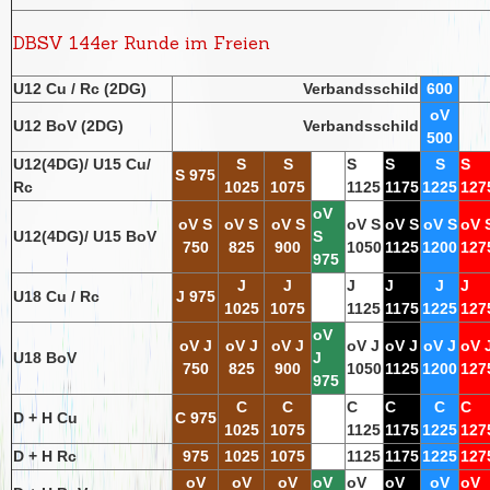
DBSV 144er Runde im Freien
U12 Cu / Rc (2DG)
Verbandsschild
600
oV
U12 BoV (2DG)
Verbandsschild
500
U12(4DG)/ U15 Cu/
S
S
S
S
S
S
S 975
Rc
1025
1075
1125
1175
1225
127
oV
oV S
oV S
oV S
oV S
oV S
oV S
oV 
U12(4DG)/ U15 BoV
S
750
825
900
1050
1125
1200
127
975
J
J
J
J
J
J
U18 Cu / Rc
J 975
1025
1075
1125
1175
1225
127
oV
oV J
oV J
oV J
oV J
oV J
oV J
oV 
U18 BoV
J
750
825
900
1050
1125
1200
127
975
C
C
C
C
C
C
D + H Cu
C 975
1025
1075
1125
1175
1225
127
D + H Rc
975
1025
1075
1125
1175
1225
127
oV
oV
oV
oV
oV
oV
oV
oV