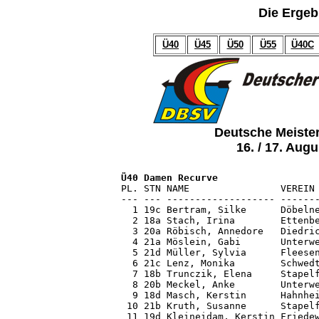
Die Ergebn
Ü40
Ü45
Ü50
Ü55
Ü40C
Deutsche Meiste
16. / 17. Aug
Ü40 Damen Recurve

PL. STN NAME                VEREIN
--- --- ------------------- -------
  1 19c Bertram, Silke      Döbelne
  2 18a Stach, Irina        Ettenbe
  3 20a Röbisch, Annedore   Diedric
  4 21a Möslein, Gabi       Unterwe
  5 21d Müller, Sylvia      Fleesen
  6 21c Lenz, Monika        Schwedt
  7 18b Trunczik, Elena     Stapelf
  8 20b Meckel, Anke        Unterwe
  9 18d Masch, Kerstin      Hahnhei
 10 21b Kruth, Susanne      Stapelf
 11 19d Kleineidam, Kerstin Friedew