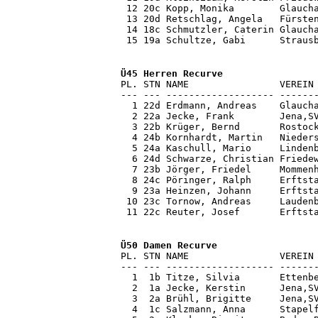
 12 20c Kopp, Monika        Glaucha
 13 20d Retschlag, Angela   Fürsten
 14 18c Schmutzler, Caterin Glaucha
 15 19a Schultze, Gabi      Straus
Ü45 Herren Recurve

PL. STN NAME                VEREIN
--- --- ------------------- -------
  1 22d Erdmann, Andreas    Glaucha
  2 22a Jecke, Frank        Jena,SV
  3 22b Krüger, Bernd       Rostock
  4 24b Kornhardt, Martin   Nieders
  5 24a Kaschull, Mario     Lindenb
  6 24d Schwarze, Christian Friedew
  7 23b Jörger, Friedel     Mommenh
  8 24c Pöringer, Ralph     Erftsta
  9 23a Heinzen, Johann     Erftsta
 10 23c Tornow, Andreas     Laudenb
 11 22c Reuter, Josef       Erftst
PL. STN NAME                VEREIN 
--- --- ------------------- -------
  1  1b Titze, Silvia       Ettenbe
  2  1a Jecke, Kerstin      Jena,SV
  3  2a Brühl, Brigitte     Jena,SV
  4  1c Salzmann, Anna      Stapelf