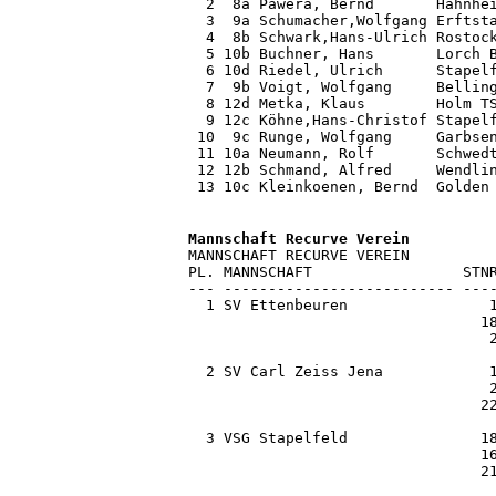
  2  8a Pawera, Bernd       Hahnhei
  3  9a Schumacher,Wolfgang Erftsta
  4  8b Schwark,Hans-Ulrich Rostock
  5 10b Buchner, Hans       Lorch B
  6 10d Riedel, Ulrich      Stapelf
  7  9b Voigt, Wolfgang     Belling
  8 12d Metka, Klaus        Holm TS
  9 12c Köhne,Hans-Christof Stapelf
 10  9c Runge, Wolfgang     Garbsen
 11 10a Neumann, Rolf       Schwedt
 12 12b Schmand, Alfred     Wendlin
 13 10c Kleinkoenen, Bernd  Golden
MANNSCHAFT RECURVE VEREIN

PL. MANNSCHAFT                 STNR
--- -------------------------- ----
  1 SV Ettenbeuren                1
                                 18
                                  2
  2 SV Carl Zeiss Jena            1
                                  2
                                 22
  3 VSG Stapelfeld               18
                                 16
                                 21