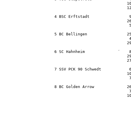
                                 10
                                 12
  4 BSC Erftstadt                 9
                                 26
                                  5
  5 BC Bellingen                 25
                                  4
                                 29
  6 SC Hahnheim              ´    8
                                 29
                                 27
  7 SSV PCK 90 Schwedt            6
                                 10
                                  7
  8 BC Golden Arrow              26
                                  7
                                 1