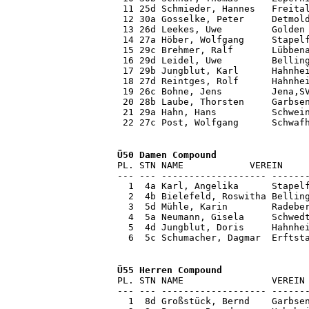
 11 25d Schmieder, Hannes   Freital
 12 30a Gosselke, Peter     Detmold
 13 26d Leekes, Uwe         Golden 
 14 27a Höber, Wolfgang     Stapelf
 15 29c Brehmer, Ralf       Lübbena
 16 29d Leidel, Uwe         Belling
 17 29b Jungblut, Karl      Hahnhei
 18 27d Reintges, Rolf      Hahnhei
 19 26c Bohne, Jens         Jena,SV
 20 28b Laube, Thorsten     Garbsen
 21 29a Hahn, Hans          Schwein
 22 27c Post, Wolfgang      Schwaf
PL. STN NAME            VEREIN     
--- --- ------------------- -------
  1  4a Karl, Angelika      Stapelf
  2  4b Bielefeld, Roswitha Belling
  3  5d Mühle, Karin        Radeber
  4  5a Neumann, Gisela     Schwedt
  5  4d Jungblut, Doris     Hahnhei
  6  5c Schumacher, Dagmar  Erftst
Ü55 Herren Compound

PL. STN NAME                VEREIN
--- --- ------------------- -------
  1  8d Großstück, Bernd    Garbsen