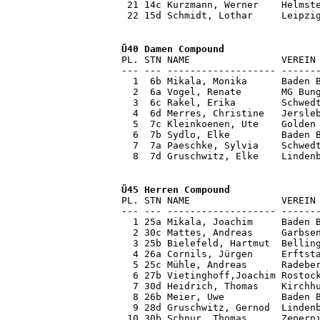
 21 14c Kurzmann, Werner    Helmste
PL. STN NAME                VEREIN 
--- --- ------------------- -------
  1  6b Mikala, Monika      Baden B
  2  6a Vogel, Renate       MG Bung
  3  6c Rakel, Erika        Schwedt
  4  6d Merres, Christine   Jersleb
  5  7c Kleinkoenen, Ute    Golden 
  6  7b Sydlo, Elke         Baden B
  7  7a Paeschke, Sylvia    Schwedt
  8  7d Gruschwitz, Elke    Linden
Ü45 Herren Compound

PL. STN NAME                VEREIN
--- --- ------------------- -------
  1 25a Mikala, Joachim     Baden B
  2 30c Mattes, Andreas     Garbsen
  3 25b Bielefeld, Hartmut  Belling
  4 26a Cornils, Jürgen     Erftsta
  5 25c Mühle, Andreas      Radeber
  6 27b Vietinghoff,Joachim Rostock
  7 30d Heidrich, Thomas    Kirchhu
  8 26b Meier, Uwe          Baden B
  9 28d Gruschwitz, Gernod  Lindenb
 10 30b Schnur, Thomas      Zeperni