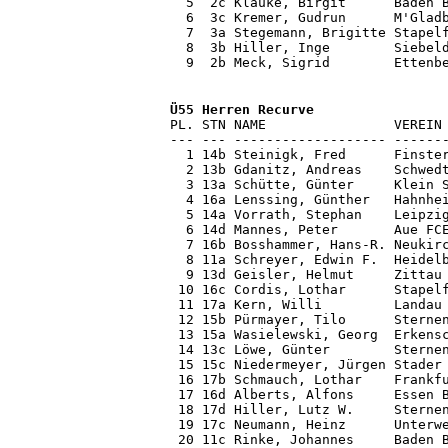
  5  2c Klauke, Birgit      Baden B
  6  3c Kremer, Gudrun      M'Gladb
  7  3a Stegemann, Brigitte Stapelf
  8  3b Hiller, Inge        Siebeld
  9  2b Meck, Sigrid        Ettenb
Ü55 Herren Recurve

PL. STN NAME                VEREIN
--- --- ------------------- -------
  1 14b Steinigk, Fred      Finster
  2 13b Gdanitz, Andreas    Schwedt
  3 13a Schütte, Günter     Klein S
  4 16a Lenssing, Günther   Hahnhei
  5 14a Vorrath, Stephan    Leipzig
  6 14d Mannes, Peter       Aue FCE
  7 16b Bosshammer, Hans-R. Neukirc
  8 11a Schreyer, Edwin F.  Heidelb
  9 13d Geisler, Helmut     Zittau 
 10 16c Cordis, Lothar      Stapelf
 11 17a Kern, Willi         Landau 
 12 15b Pürmayer, Tilo      Sternen
 13 15a Wasielewski, Georg  Erkensc
 14 13c Löwe, Günter        Sternen
 15 15c Niedermeyer, Jürgen Stader 
 16 17b Schmauch, Lothar    Frankfu
 17 16d Alberts, Alfons     Essen B
 18 17d Hiller, Lutz W.     Sternen
 19 17c Neumann, Heinz      Unterwe
 20 11c Rinke, Johannes     Baden B